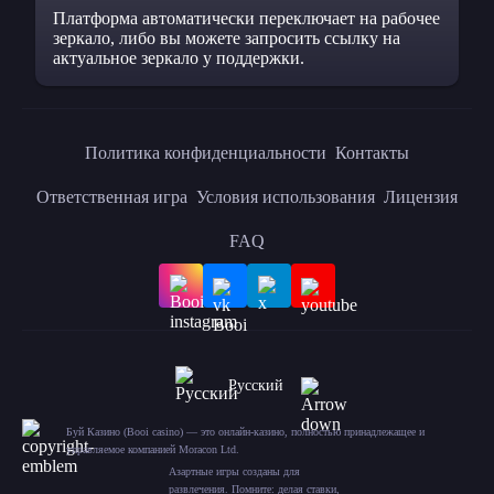
Платформа автоматически переключает на рабочее
зеркало, либо вы можете запросить ссылку на
актуальное зеркало у поддержки.
Политика конфиденциальности
Контакты
Ответственная игра
Условия использования
Лицензия
FAQ
Русский
Буй Казино (Booi casino) — это онлайн-казино, полностью принадлежащее и
управляемое компанией Moracon Ltd.
Азартные игры созданы для
развлечения. Помните: делая ставки,