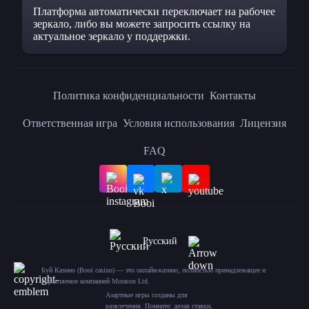
Платформа автоматически переключает на рабочее
зеркало, либо вы можете запросить ссылку на
актуальное зеркало у поддержки.
Политика конфиденциальности
Контакты
Ответственная игра
Условия использования
Лицензия
FAQ
Русский
Буй Казино (Booi casino) — это онлайн-казино, полностью принадлежащее и
управляемое компанией Moracon Ltd.
Азартные игры созданы для
развлечения. Помните: делая ставки,