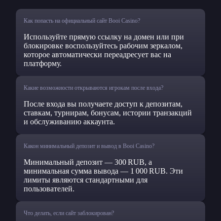
Как попасть на официальный сайт Booi Casino?
Используйте прямую ссылку на домен или при
блокировке воспользуйтесь рабочим зеркалом,
которое автоматически переадресует вас на
платформу.
Какие возможности открываются игрокам после входа?
После входа вы получаете доступ к депозитам,
ставкам, турнирам, бонусам, истории транзакций
и обслуживанию аккаунта.
Какон минимальный депозит и вывод в Booi Casino?
Минимальный депозит — 300 RUB, а
минимальная сумма вывода — 1 000 RUB. Эти
лимиты являются стандартными для
пользователей.
Что делать, если сайт заблокирован?