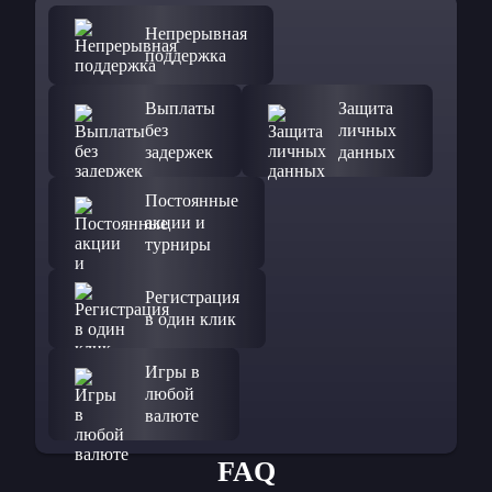
Непрерывная
поддержка
Выплаты
Защита
без
личных
задержек
данных
Постоянные
акции и
турниры
Регистрация
в один клик
Игры в
любой
валюте
FAQ