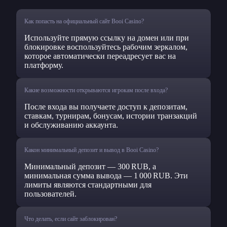
Как попасть на официальный сайт Booi Casino?
Используйте прямую ссылку на домен или при
блокировке воспользуйтесь рабочим зеркалом,
которое автоматически переадресует вас на
платформу.
Какие возможности открываются игрокам после входа?
После входа вы получаете доступ к депозитам,
ставкам, турнирам, бонусам, истории транзакций
и обслуживанию аккаунта.
Какон минимальный депозит и вывод в Booi Casino?
Минимальный депозит — 300 RUB, а
минимальная сумма вывода — 1 000 RUB. Эти
лимиты являются стандартными для
пользователей.
Что делать, если сайт заблокирован?