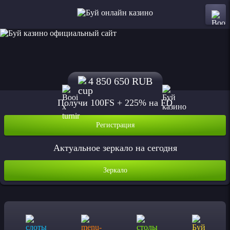
4 850 650 RUB
Получи 100FS + 225% на FD
Регистрация
Актуальное зеркало на сегодня
Зеркало