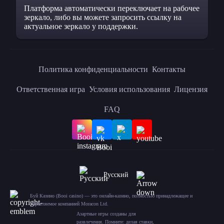
Платформа автоматически переключает на рабочее
зеркало, либо вы можете запросить ссылку на
актуальное зеркало у поддержки.
Политика конфиденциальности
Контакты
Ответственная игра
Условия использования
Лицензия
FAQ
Русский
Буй Казино (Booi casino) — это онлайн-казино, полностью принадлежащее и
управляемое компанией Moracon Ltd.
Азартные игры созданы для
развлечения. Помните: делая ставки,