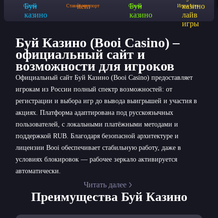
Слоты
Ставки на спорт
Столы
Игры Live
Буй Казино (Booi Casino) –
официальный сайт и
возможности для игроков
Официальный сайт Буй Казино (Booi Casino) предоставляет
игрокам из России полный спектр возможностей: от
регистрации и выбора игр до вывода выигрышей и участия в
акциях. Платформа адаптирована под русскоязычных
пользователей, с локальными платёжными методами и
поддержкой RUB. Благодаря безопасной архитектуре и
лицензии Booi обеспечивает стабильную работу, даже в
условиях блокировок — рабочее зеркало активируется
автоматически.
Читать далее
Преимущества Буй Казино