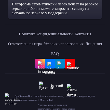
Платформа автоматически переключает на рабочее
зеркало, либо вы можете запросить ссылку на
актуальное зеркало у поддержки.
Политика конфиденциальности
Контакты
Ответственная игра
Условия использования
Лицензия
FAQ
Русский
Буй Казино (Booi casino) — это онлайн-казино, полностью принадлежащее и
управляемое компанией Moracon Ltd.
Азартные игры созданы для
развлечения. Помните: делая ставки,