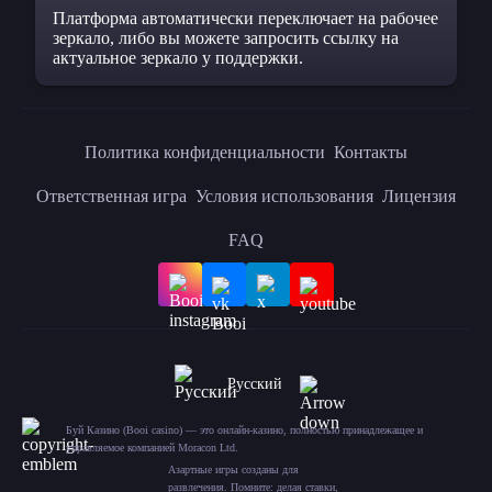
Платформа автоматически переключает на рабочее
зеркало, либо вы можете запросить ссылку на
актуальное зеркало у поддержки.
Политика конфиденциальности
Контакты
Ответственная игра
Условия использования
Лицензия
FAQ
Русский
Буй Казино (Booi casino) — это онлайн-казино, полностью принадлежащее и
управляемое компанией Moracon Ltd.
Азартные игры созданы для
развлечения. Помните: делая ставки,