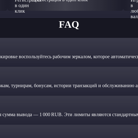
FAQ
ировке воспользуйтесь рабочим зеркалом, которое автоматическ
авкам, турнирам, бонусам, истории транзакций и обслуживанию а
сумма вывода — 1 000 RUB. Эти лимиты являются стандартным