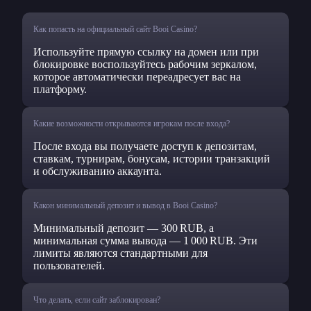
Как попасть на официальный сайт Booi Casino?
Используйте прямую ссылку на домен или при
блокировке воспользуйтесь рабочим зеркалом,
которое автоматически переадресует вас на
платформу.
Какие возможности открываются игрокам после входа?
После входа вы получаете доступ к депозитам,
ставкам, турнирам, бонусам, истории транзакций
и обслуживанию аккаунта.
Какон минимальный депозит и вывод в Booi Casino?
Минимальный депозит — 300 RUB, а
минимальная сумма вывода — 1 000 RUB. Эти
лимиты являются стандартными для
пользователей.
Что делать, если сайт заблокирован?