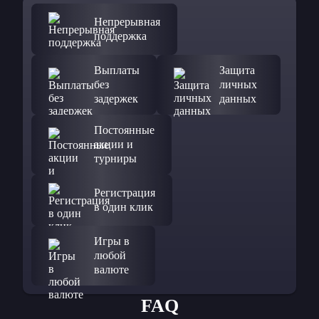
Непрерывная
поддержка
Выплаты
Защита
без
личных
задержек
данных
Постоянные
акции и
турниры
Регистрация
в один клик
Игры в
любой
валюте
FAQ