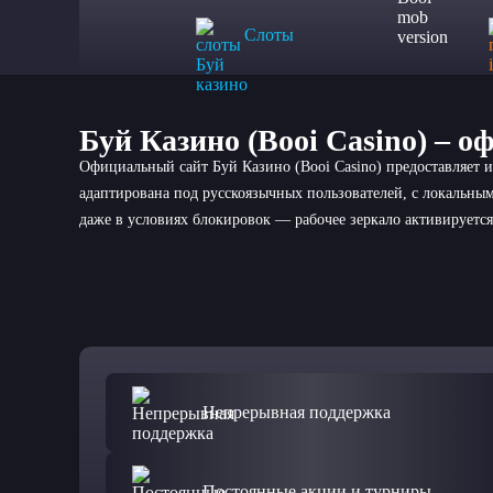
Слоты
Буй Казино (Booi Casino) – 
Официальный сайт Буй Казино (Booi Casino) предоставляет 
адаптирована под русскоязычных пользователей, с локальны
даже в условиях блокировок — рабочее зеркало активируется
Непрерывная поддержка
Постоянные акции и турниры