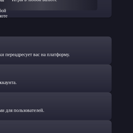
и переадресует вас на платформу.
ккаунта.
и для пользователей.