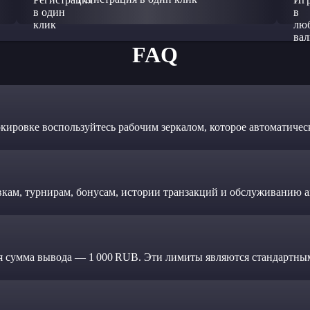
FAQ
ировке воспользуйтесь рабочим зеркалом, которое автоматическ
авкам, турнирам, бонусам, истории транзакций и обслуживанию а
сумма вывода — 1 000 RUB. Эти лимиты являются стандартным