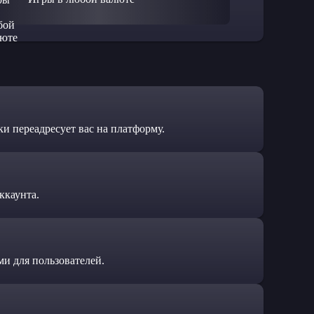
и переадресует вас на платформу.
ккаунта.
и для пользователей.