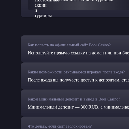
Как попасть на официальный сайт Booi Casino?
Используйте прямую ссылку на домен или при блок
Какие возможности открываются игрокам после входа?
После входа вы получаете доступ к депозитам, ст
Какон минимальный депозит и вывод в Booi Casino?
Минимальный депозит — 300 RUB, а минимальная 
Что делать, если сайт заблокирован?