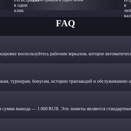
FAQ
ировке воспользуйтесь рабочим зеркалом, которое автоматическ
авкам, турнирам, бонусам, истории транзакций и обслуживанию а
сумма вывода — 1 000 RUB. Эти лимиты являются стандартным