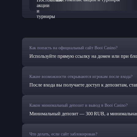
Как попасть на официальный сайт Booi Casino?
Используйте прямую ссылку на домен или при блок
Какие возможности открываются игрокам после входа?
После входа вы получаете доступ к депозитам, ст
Какон минимальный депозит и вывод в Booi Casino?
Минимальный депозит — 300 RUB, а минимальная 
Что делать, если сайт заблокирован?