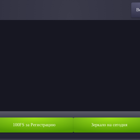
В
100FS за Регистрацию
Зеркало на сегодня