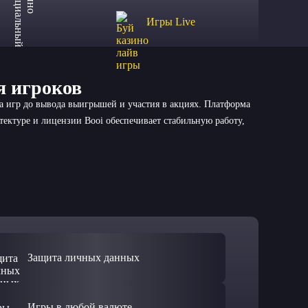
Игры Live
я игроков
а игр до вывода выигрышей и участия в акциях. Платформа
ектуре и лицензии Booi обеспечивает стабильную работу,
Защита личных данных
Игры в любой валюте