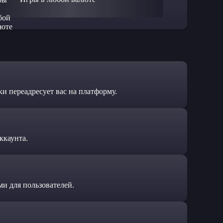
и переадресует вас на платформу.
ккаунта.
и для пользователей.