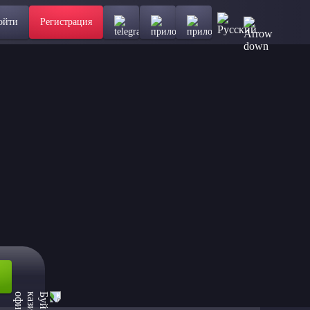
ойти
Регистрация