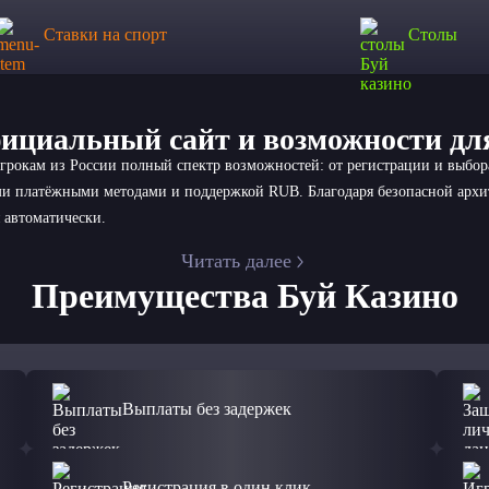
Ставки на спорт
Столы
официальный сайт и возможности дл
игрокам из России полный спектр возможностей: от регистрации и выбор
ми платёжными методами и поддержкой RUB. Благодаря безопасной архит
 автоматически.
Читать далее
Преимущества Буй Казино
Выплаты без задержек
Регистрация в один клик