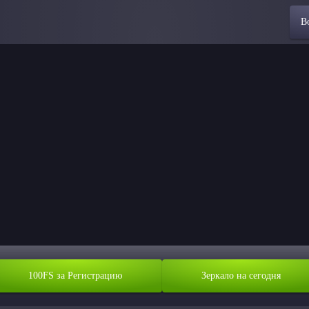
В
100FS за Регистрацию
Зеркало на сегодня