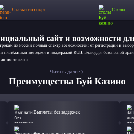
Ставки на спорт
Столы
официальный сайт и возможности дл
игрокам из России полный спектр возможностей: от регистрации и выбор
ми платёжными методами и поддержкой RUB. Благодаря безопасной архит
 автоматически.
Читать далее
Преимущества Буй Казино
Выплаты без задержек
Регистрация в один клик