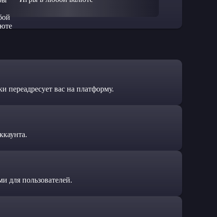
и переадресует вас на платформу.
ккаунта.
и для пользователей.