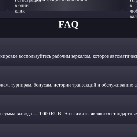
FAQ
ировке воспользуйтесь рабочим зеркалом, которое автоматическ
авкам, турнирам, бонусам, истории транзакций и обслуживанию а
сумма вывода — 1 000 RUB. Эти лимиты являются стандартным