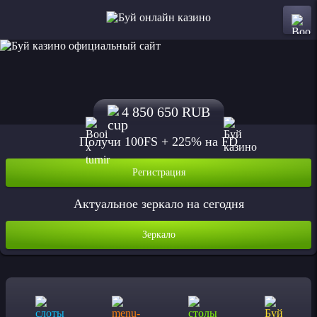
4 850 650 RUB
Получи 100FS + 225% на FD
Регистрация
Актуальное зеркало на сегодня
Зеркало