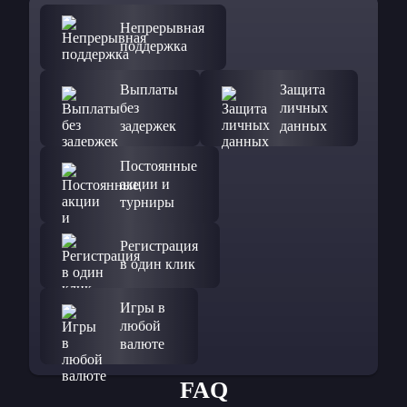
Непрерывная
поддержка
Выплаты
Защита
без
личных
задержек
данных
Постоянные
акции и
турниры
Регистрация
в один клик
Игры в
любой
валюте
FAQ