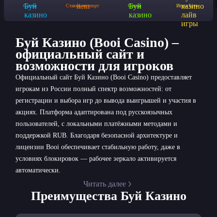
Слоты
Ставки на спорт
Столы
Игры Live
Буй Казино (Booi Casino) –
официальный сайт и
возможности для игроков
Официальный сайт Буй Казино (Booi Casino) предоставляет
игрокам из России полный спектр возможностей: от
регистрации и выбора игр до вывода выигрышей и участия в
акциях. Платформа адаптирована под русскоязычных
пользователей, с локальными платёжными методами и
поддержкой RUB. Благодаря безопасной архитектуре и
лицензии Booi обеспечивает стабильную работу, даже в
условиях блокировок — рабочее зеркало активируется
автоматически.
Читать далее
Преимущества Буй Казино