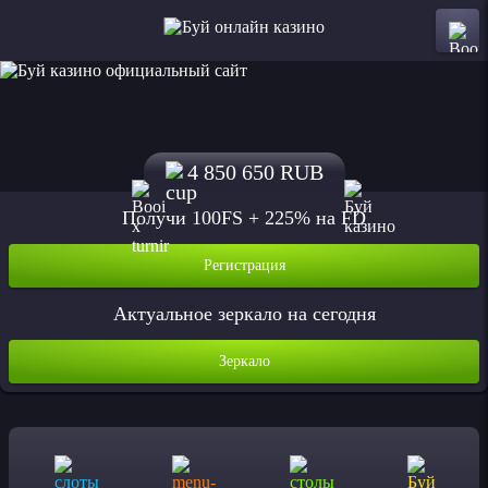
4 850 650 RUB
Получи 100FS + 225% на FD
Регистрация
Актуальное зеркало на сегодня
Зеркало