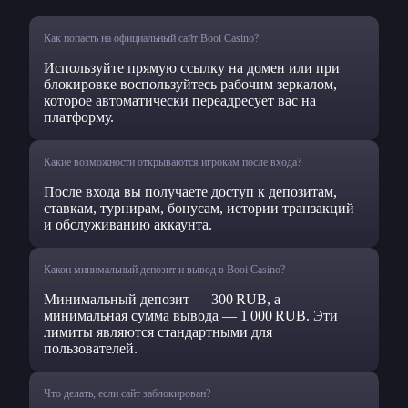
Как попасть на официальный сайт Booi Casino?
Используйте прямую ссылку на домен или при
блокировке воспользуйтесь рабочим зеркалом,
которое автоматически переадресует вас на
платформу.
Какие возможности открываются игрокам после входа?
После входа вы получаете доступ к депозитам,
ставкам, турнирам, бонусам, истории транзакций
и обслуживанию аккаунта.
Какон минимальный депозит и вывод в Booi Casino?
Минимальный депозит — 300 RUB, а
минимальная сумма вывода — 1 000 RUB. Эти
лимиты являются стандартными для
пользователей.
Что делать, если сайт заблокирован?